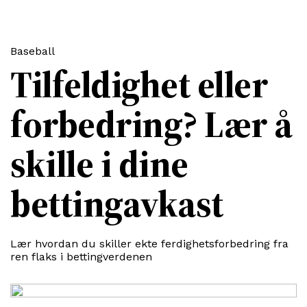
Baseball
Tilfeldighet eller
forbedring? Lær å
skille i dine
bettingavkast
Lær hvordan du skiller ekte ferdighetsforbedring fra
ren flaks i bettingverdenen