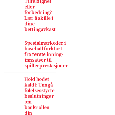
Tilfeldighet
eller
forbedring?
Lær å skille i
dine
bettingavkast
Spesialmarkeder i
baseball forklart –
fra første inning-
innsatser til
spillerprestasjoner
Hold hodet
kaldt: Unngå
følelsesstyrte
beslutninger
om
bankrollen
din