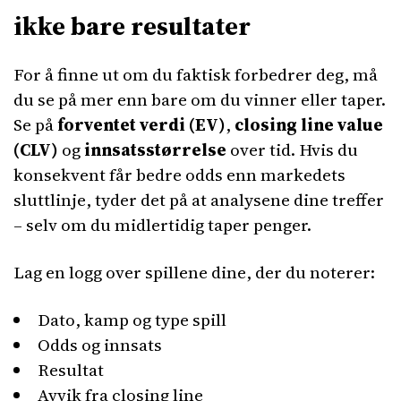
ikke bare resultater
For å finne ut om du faktisk forbedrer deg, må
du se på mer enn bare om du vinner eller taper.
Se på
forventet verdi (EV)
,
closing line value
(CLV)
og
innsatsstørrelse
over tid. Hvis du
konsekvent får bedre odds enn markedets
sluttlinje, tyder det på at analysene dine treffer
– selv om du midlertidig taper penger.
Lag en logg over spillene dine, der du noterer:
Dato, kamp og type spill
Odds og innsats
Resultat
Avvik fra closing line