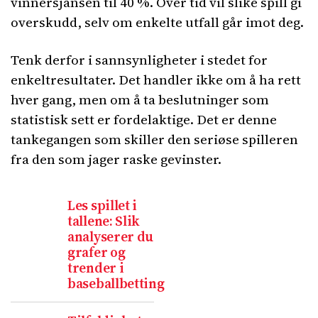
vinnersjansen til 40 %. Over tid vil slike spill gi
overskudd, selv om enkelte utfall går imot deg.
Tenk derfor i sannsynligheter i stedet for
enkeltresultater. Det handler ikke om å ha rett
hver gang, men om å ta beslutninger som
statistisk sett er fordelaktige. Det er denne
tankegangen som skiller den seriøse spilleren
fra den som jager raske gevinster.
Les spillet i
tallene: Slik
analyserer du
grafer og
trender i
baseballbetting