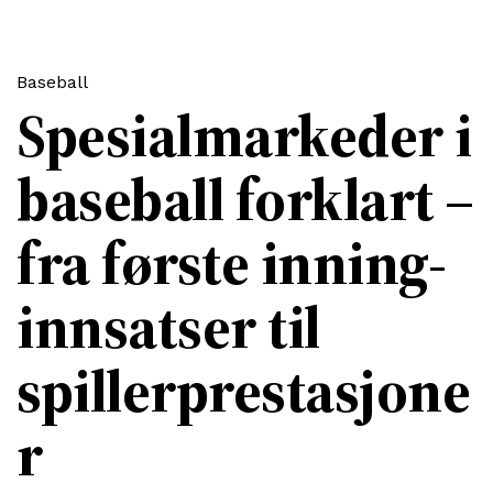
Baseball
Spesialmarkeder i
baseball forklart –
fra første inning-
innsatser til
spillerprestasjone
r