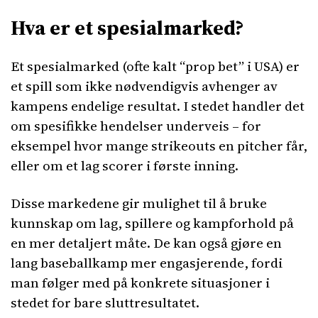
Hva er et spesialmarked?
Et spesialmarked (ofte kalt “prop bet” i USA) er
et spill som ikke nødvendigvis avhenger av
kampens endelige resultat. I stedet handler det
om spesifikke hendelser underveis – for
eksempel hvor mange strikeouts en pitcher får,
eller om et lag scorer i første inning.
Disse markedene gir mulighet til å bruke
kunnskap om lag, spillere og kampforhold på
en mer detaljert måte. De kan også gjøre en
lang baseballkamp mer engasjerende, fordi
man følger med på konkrete situasjoner i
stedet for bare sluttresultatet.