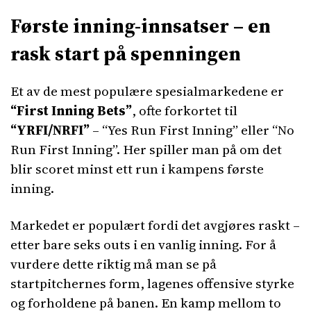
Første inning-innsatser – en
rask start på spenningen
Et av de mest populære spesialmarkedene er
“First Inning Bets”
, ofte forkortet til
“YRFI/NRFI”
– “Yes Run First Inning” eller “No
Run First Inning”. Her spiller man på om det
blir scoret minst ett run i kampens første
inning.
Markedet er populært fordi det avgjøres raskt –
etter bare seks outs i en vanlig inning. For å
vurdere dette riktig må man se på
startpitchernes form, lagenes offensive styrke
og forholdene på banen. En kamp mellom to