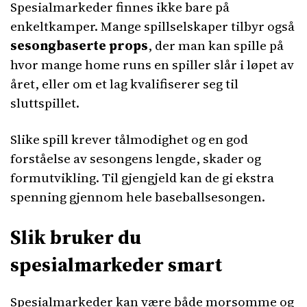
Spesialmarkeder finnes ikke bare på
enkeltkamper. Mange spillselskaper tilbyr også
sesongbaserte props
, der man kan spille på
hvor mange home runs en spiller slår i løpet av
året, eller om et lag kvalifiserer seg til
sluttspillet.
Slike spill krever tålmodighet og en god
forståelse av sesongens lengde, skader og
formutvikling. Til gjengjeld kan de gi ekstra
spenning gjennom hele baseballsesongen.
Slik bruker du
spesialmarkeder smart
Spesialmarkeder kan være både morsomme og