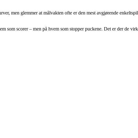
rver, men glemmer at målvakten ofte er den mest avgjørende enkeltspill
vem som scorer – men på hvem som stopper puckene. Det er der de virkel