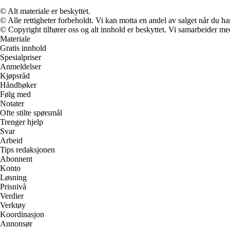
© Alt materiale er beskyttet.
© Alle rettigheter forbeholdt. Vi kan motta en andel av salget når du h
© Copyright tilhører oss og alt innhold er beskyttet. Vi samarbeider med
Materiale
Gratis innhold
Spesialpriser
Anmeldelser
Kjøpsråd
Håndbøker
Følg med
Notater
Ofte stilte spørsmål
Trenger hjelp
Svar
Arbeid
Tips redaksjonen
Abonnent
Konto
Løsning
Prisnivå
Verdier
Verktøy
Koordinasjon
Annonsør