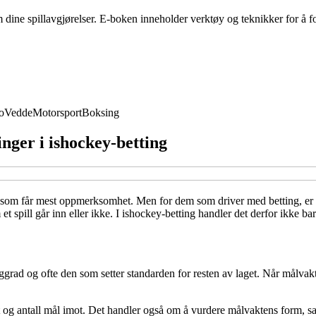
 dine spillavgjørelser. E-boken inneholder verktøy og teknikker for å for
o
Vedde
Motorsport
Boksing
nger i ishockey-betting
 som får mest oppmerksomhet. Men for dem som driver med betting, er må
m et spill går inn eller ikke. I ishockey-betting handler det derfor ikk
grad og ofte den som setter standarden for resten av laget. Når målvakte
nt og antall mål imot. Det handler også om å vurdere målvaktens form, sa