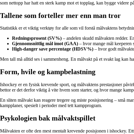
som nettopp har hatt en sterk kamp mot et topplag, kan bygge videre på 
Tallene som forteller mer enn man tror
Statistikk er et viktig verktøy for alle som vil forstå målvaktens betydn
Redningsprosent (SV%)
– andelen skudd målvakten redder. En 
Gjennomsnittlig mål imot (GAA)
– hvor mange mål keeperen sl
High-danger save percentage (HDSV%)
– hvor godt målvakten
Men tall må alltid ses i sammenheng. En målvakt på et svakt lag kan ha l
Form, hvile og kampbelastning
Ishockey er en fysisk krevende sport, og målvaktens prestasjoner påvi
bettor er det derfor viktig å vite hvem som starter, og hvor mange kamp
En sliten målvakt kan reagere tregere og miste posisjonering – små mar
kampplaner, spesielt i perioder med tett kampprogram.
Psykologien bak målvaktspillet
Målvakten er ofte den mest mentalt krevende posisjonen i ishockey. Ett 