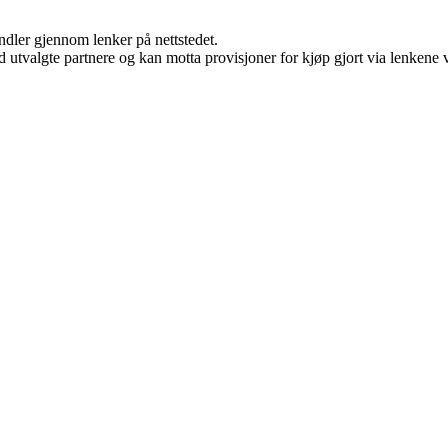
andler gjennom lenker på nettstedet.
 utvalgte partnere og kan motta provisjoner for kjøp gjort via lenkene vå