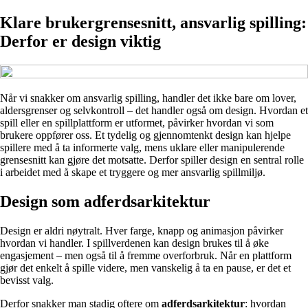
Klare brukergrensesnitt, ansvarlig spilling:
Derfor er design viktig
Når vi snakker om ansvarlig spilling, handler det ikke bare om lover,
aldersgrenser og selvkontroll – det handler også om design. Hvordan et
spill eller en spillplattform er utformet, påvirker hvordan vi som
brukere oppfører oss. Et tydelig og gjennomtenkt design kan hjelpe
spillere med å ta informerte valg, mens uklare eller manipulerende
grensesnitt kan gjøre det motsatte. Derfor spiller design en sentral rolle
i arbeidet med å skape et tryggere og mer ansvarlig spillmiljø.
Design som adferdsarkitektur
Design er aldri nøytralt. Hver farge, knapp og animasjon påvirker
hvordan vi handler. I spillverdenen kan design brukes til å øke
engasjement – men også til å fremme overforbruk. Når en plattform
gjør det enkelt å spille videre, men vanskelig å ta en pause, er det et
bevisst valg.
Derfor snakker man stadig oftere om
adferdsarkitektur
: hvordan