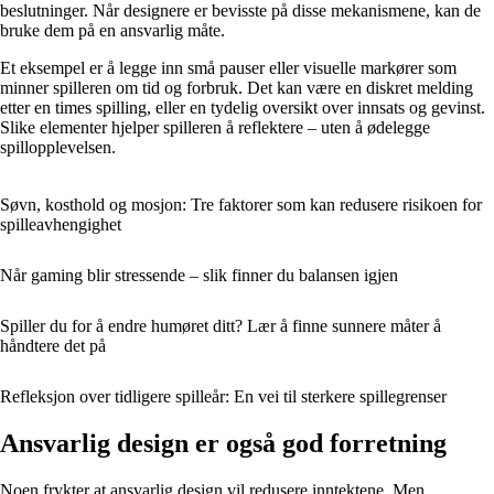
beslutninger. Når designere er bevisste på disse mekanismene, kan de
bruke dem på en ansvarlig måte.
Et eksempel er å legge inn små pauser eller visuelle markører som
minner spilleren om tid og forbruk. Det kan være en diskret melding
etter en times spilling, eller en tydelig oversikt over innsats og gevinst.
Slike elementer hjelper spilleren å reflektere – uten å ødelegge
spillopplevelsen.
Søvn, kosthold og mosjon: Tre faktorer som kan redusere risikoen for
spilleavhengighet
Når gaming blir stressende – slik finner du balansen igjen
Spiller du for å endre humøret ditt? Lær å finne sunnere måter å
håndtere det på
Refleksjon over tidligere spilleår: En vei til sterkere spillegrenser
Ansvarlig design er også god forretning
Noen frykter at ansvarlig design vil redusere inntektene. Men