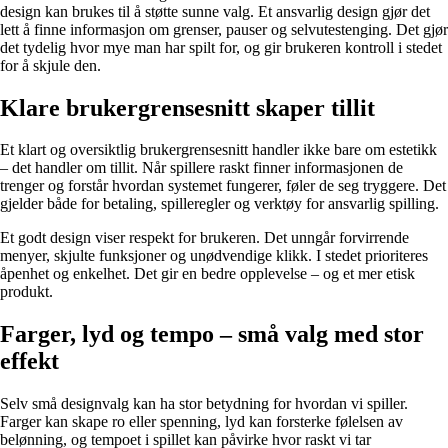
design kan brukes til å støtte sunne valg. Et ansvarlig design gjør det
lett å finne informasjon om grenser, pauser og selvutestenging. Det gjør
det tydelig hvor mye man har spilt for, og gir brukeren kontroll i stedet
for å skjule den.
Klare brukergrensesnitt skaper tillit
Et klart og oversiktlig brukergrensesnitt handler ikke bare om estetikk
– det handler om tillit. Når spillere raskt finner informasjonen de
trenger og forstår hvordan systemet fungerer, føler de seg tryggere. Det
gjelder både for betaling, spilleregler og verktøy for ansvarlig spilling.
Et godt design viser respekt for brukeren. Det unngår forvirrende
menyer, skjulte funksjoner og unødvendige klikk. I stedet prioriteres
åpenhet og enkelhet. Det gir en bedre opplevelse – og et mer etisk
produkt.
Farger, lyd og tempo – små valg med stor
effekt
Selv små designvalg kan ha stor betydning for hvordan vi spiller.
Farger kan skape ro eller spenning, lyd kan forsterke følelsen av
belønning, og tempoet i spillet kan påvirke hvor raskt vi tar