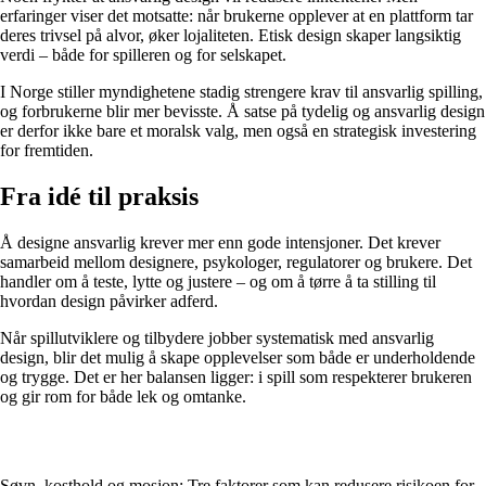
erfaringer viser det motsatte: når brukerne opplever at en plattform tar
deres trivsel på alvor, øker lojaliteten. Etisk design skaper langsiktig
verdi – både for spilleren og for selskapet.
I Norge stiller myndighetene stadig strengere krav til ansvarlig spilling,
og forbrukerne blir mer bevisste. Å satse på tydelig og ansvarlig design
er derfor ikke bare et moralsk valg, men også en strategisk investering
for fremtiden.
Fra idé til praksis
Å designe ansvarlig krever mer enn gode intensjoner. Det krever
samarbeid mellom designere, psykologer, regulatorer og brukere. Det
handler om å teste, lytte og justere – og om å tørre å ta stilling til
hvordan design påvirker adferd.
Når spillutviklere og tilbydere jobber systematisk med ansvarlig
design, blir det mulig å skape opplevelser som både er underholdende
og trygge. Det er her balansen ligger: i spill som respekterer brukeren
og gir rom for både lek og omtanke.
Søvn, kosthold og mosjon: Tre faktorer som kan redusere risikoen for