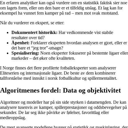
En erfaren analytiker kan også vurdere om en statistikk faktisk sier noe
om lagets form, eller om den bare er et tilfeldig utslag. Et lag kan for
eksempel ha vunnet fem kamper på rad – men mot svak motstand.
Når du vurderer en ekspert, se etter:
Dokumentert historikk:
Har vedkommende vist stabile
resultater over tid?
Åpenhet:
Forklarer eksperten hvordan analysen er gjort, eller er
det bare et “jeg tror”-utsagn?
Spesialisering:
Noen eksperter fokuserer på bestemte ligaer eller
markeder – det øker ofte kvaliteten.
I Norge finnes det flere profilerte fotballeksperter som analyserer
Eliteserien og internasjonale ligaer. De beste av dem kombinerer
tallforståelse med innsikt i norsk fotballkultur og spillermentalitet.
Algoritmenes fordel: Data og objektivitet
Algoritmer og modeller har på sin side styrken i datamengden. De kan
analysere tusenvis av kamper, spillerprestasjoner og oddsbevegelser på
sekunder. De lar seg ikke påvirke av følelser, favorittlag eller
medieoppslag.
De mest avanserte modellene bygger på statistikk og maskinlæring, der