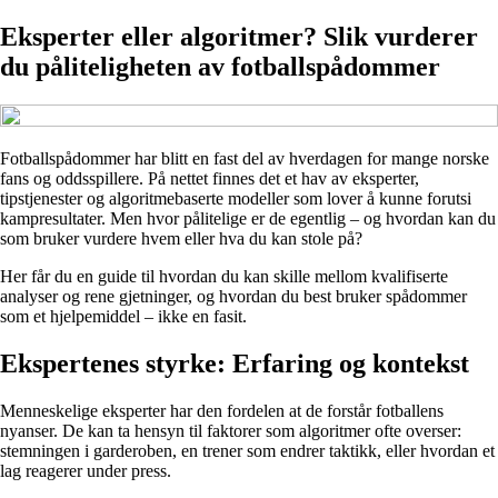
Eksperter eller algoritmer? Slik vurderer
du påliteligheten av fotballspådommer
Fotballspådommer har blitt en fast del av hverdagen for mange norske
fans og oddsspillere. På nettet finnes det et hav av eksperter,
tipstjenester og algoritmebaserte modeller som lover å kunne forutsi
kampresultater. Men hvor pålitelige er de egentlig – og hvordan kan du
som bruker vurdere hvem eller hva du kan stole på?
Her får du en guide til hvordan du kan skille mellom kvalifiserte
analyser og rene gjetninger, og hvordan du best bruker spådommer
som et hjelpemiddel – ikke en fasit.
Ekspertenes styrke: Erfaring og kontekst
Menneskelige eksperter har den fordelen at de forstår fotballens
nyanser. De kan ta hensyn til faktorer som algoritmer ofte overser:
stemningen i garderoben, en trener som endrer taktikk, eller hvordan et
lag reagerer under press.