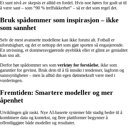
Et sunt nivå av skepsis er alltid en fordel. Hvis noe høres for godt ut til
å være sant – som “90 % treffsikkerhet” – så er det som regel det.
Bruk spådommer som inspirasjon – ikke
som sannhet
Selv de mest avanserte modellene kan ikke forutsi alt. Fotball er
uforutsigbart, og det er nettopp det som gjør sporten så engasjerende.
En utvisning, et dommeravgjørende øyeblikk eller et glimt av genialitet
kan snu alt.
Derfor bør spådommer ses som
verktøy for forståelse
, ikke som
garantier for gevinst. Bruk dem til å få innsikt i tendenser, lagform og
sannsynligheter – men la alltid din egen dømmekraft være med i
vurderingen.
Fremtiden: Smartere modeller og mer
åpenhet
Utviklingen går raskt. Nye AI-baserte systemer blir stadig bedre til å
kombinere data og kontekst, og flere plattformer begynner å
offentliggjøre både modeller og resultater.