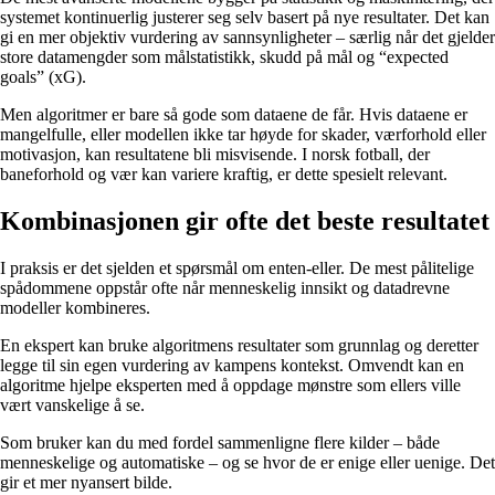
systemet kontinuerlig justerer seg selv basert på nye resultater. Det kan
gi en mer objektiv vurdering av sannsynligheter – særlig når det gjelder
store datamengder som målstatistikk, skudd på mål og “expected
goals” (xG).
Men algoritmer er bare så gode som dataene de får. Hvis dataene er
mangelfulle, eller modellen ikke tar høyde for skader, værforhold eller
motivasjon, kan resultatene bli misvisende. I norsk fotball, der
baneforhold og vær kan variere kraftig, er dette spesielt relevant.
Kombinasjonen gir ofte det beste resultatet
I praksis er det sjelden et spørsmål om enten-eller. De mest pålitelige
spådommene oppstår ofte når menneskelig innsikt og datadrevne
modeller kombineres.
En ekspert kan bruke algoritmens resultater som grunnlag og deretter
legge til sin egen vurdering av kampens kontekst. Omvendt kan en
algoritme hjelpe eksperten med å oppdage mønstre som ellers ville
vært vanskelige å se.
Som bruker kan du med fordel sammenligne flere kilder – både
menneskelige og automatiske – og se hvor de er enige eller uenige. Det
gir et mer nyansert bilde.